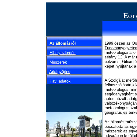
E
ÖT
Az állomásról
1999 õszén az
Or
Tudományegyete
meteorológiai áll
Elhelyezkedés
sétány 1.). A már 
belváros, Gilice t
Mûszerek
képet nyújtanak a 
Adatgyûjtés
A Szolgálat mérõhá
Havi adatok
felhasználásán kív
meteorológus, min
segédanyagként s
automatizált adat
változékonyságán
meteorológus szako
geográfus és térk
Az állomás mûsze
bocsátotta az egy
mûszerek az egye
udvarában kerülte