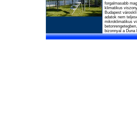
forgalmasabb magj
klimatikus viszon
Budapest városklí
adatok nem teljes
mikroklimatikus v
betonrengetegben,
bizonnyal a Duna 