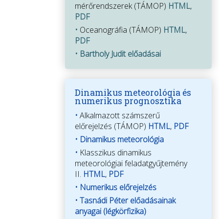
mérőrendszerek (TÁMOP)
HTML
,
PDF
•
Oceanográfia (TÁMOP)
HTML
,
PDF
•
Bartholy Judit előadásai
Dinamikus meteorológia és
numerikus prognosztika
•
Alkalmazott számszerű
előrejelzés (TÁMOP)
HTML
,
PDF
•
Dinamikus meteorológia
•
Klasszikus dinamikus
meteorológiai feladatgyűjtemény
II.
HTML
,
PDF
•
Numerikus előrejelzés
•
Tasnádi Péter előadásainak
anyagai (légkörfizika)