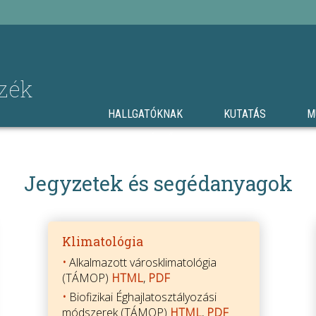
zék
HALLGATÓKNAK
KUTATÁS
M
A TANSZÉKRŐL
Jegyzetek és segédanyagok
Klimatológia
•
Alkalmazott városklimatológia
(TÁMOP)
HTML
,
PDF
•
Biofizikai Éghajlatosztályozási
módszerek (TÁMOP)
HTML
,
PDF