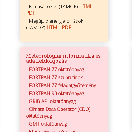
•
Klímaváltozás (TÁMOP)
HTML
,
PDF
•
Megújuló energiaforrások
(TÁMOP)
HTML
,
PDF
Meteorológiai informatika és
adatfeldolgozás
•
FORTRAN 77 oktatóanyag
•
FORTRAN 77 szubrutinok
•
FORTRAN 77 feladatgyűjtemény
•
FORTRAN 90 oktatóanyag
•
GRIB API oktatóanyag
•
Climate Data Operator (CDO)
oktatóanyag
•
GMT oktatóanyag
•
Magics++ oktatóanyag