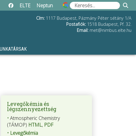
ELTE
Neptun
Cím:
1117 Budapest, Pázmány Péter sétány 1/A
Postafiók:
1518 Budapest, Pf. 32.
Email:
uh.etle.submin@tem
UNKATÁRSAK
Levegőkémia és
légszennyezettség
•
Atmospheric Chemistry
(TÁMOP)
HTML
,
PDF
•
Levegőkémia