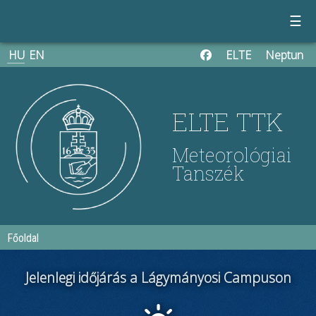
☰
HU
EN
ELTE
Neptun
ELTE TTK
Meteorológiai
Tanszék
Főoldal
Jelenlegi időjárás a Lágymányosi Campuson