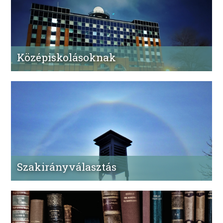
Középiskolásoknak
Érdekel a földtudomány és a meteorológia? Szeretnéd
tudni, hogyan válhat belőled meteorológus? Itt minden
információt összegyűjtöttünk neked.
Szakirányválasztás
A BSc-képzés 1. félévének végén szakirányválasztásra
kerül sor. Ezen a fülön meg tudod nézni, miből áll a
meteorológia specializáció, és hogyan tudsz rá
jelentkezni.