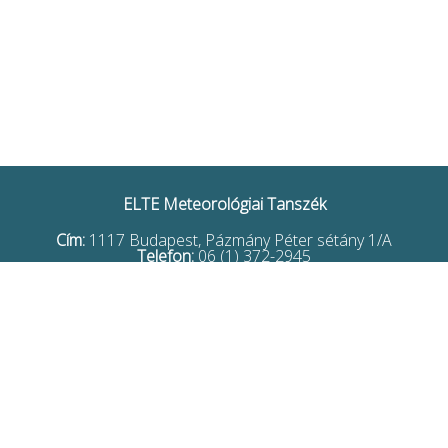
ELTE Meteorológiai Tanszék
Cím:
1117 Budapest, Pázmány Péter sétány 1/A
Telefon:
06 (1) 372-2945
Postafiók:
1518 Budapest, Pf. 32.
Email:
uh.etle.submin@tem
Oldaltérkép
Webmesterek:
Breuer Hajnalka
,
Leelőssy Ádám
,
Barcza Zoltán
Weboldal fejlesztés:
Berényi Alexandra
2026 ELTE Meteorológiai Tanszék