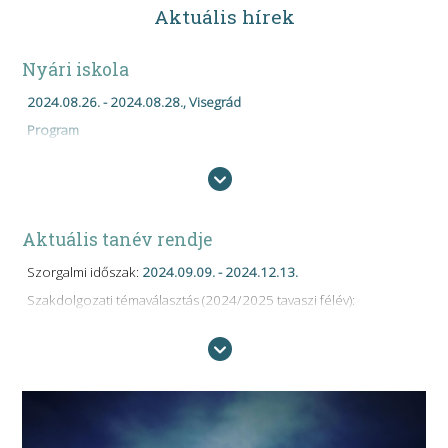
Aktuális hírek
Nyári iskola
2024.08.26. - 2024.08.28., Visegrád
Program
Aktuális tanév rendje
Szorgalmi időszak:
2024.09.09. - 2024.12.13.
Szakdolgozati témaválasztás (2024/2025 tavaszi félév):
2024.10.31. 16:00
Záróvizsgára jelentkezés:
2024.10.31.
Őszi szünet:
2024.10.28. - 2024.11.02.
Vizsgaidőszak:
2024.12.16. - 2025.02.01.