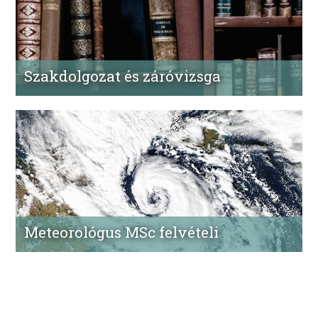
Szakdolgozat és záróvizsga
Minden információ, amit a szakdolgozati
követelményekről, és a záróvizsgáról tudni kell, BSc-n
és MSc-n is.
Meteorológus MSc felvételi
Okleveles meteorológus csak az MSc elvégzésével
vállhat belőled. Ha a BSc képzésed végén jársz, itt
megtalálhatod a tudnivalókat az MSc felvételiről.