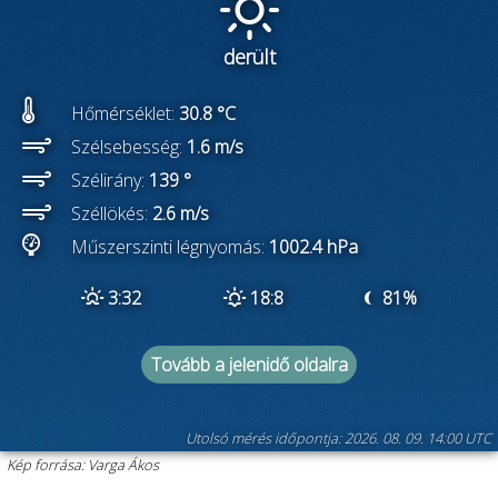
derült
Hőmérséklet:
30.8 °C
Szélsebesség:
1.6 m/s
Szélirány:
139 °
Széllökés:
2.6 m/s
Műszerszinti légnyomás:
1002.4 hPa
3:32
18:8
81%
Tovább a jelenidő oldalra
Utolsó mérés időpontja: 2026. 08. 09. 14:00 UTC
Kép forrása: Varga Ákos