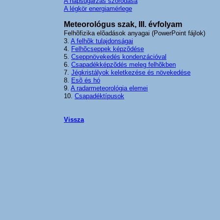
A napsugárzás szóródása
A légkör energiamérlege
Meteorológus szak, III. évfolyam
Felhõfizika elõadások anyagai (PowerPoint fájlok)
3.
A felhõk tulajdonságai
4.
Felhõcseppek képzõdése
5.
Cseppnövekedés kondenzációval
6.
Csapadékképzõdés meleg felhõkben
7.
Jégkristályok keletkezése és növekedése
8.
Esõ és hó
9.
A radarmeteorológia elemei
10.
Csapadéktípusok
Vissza