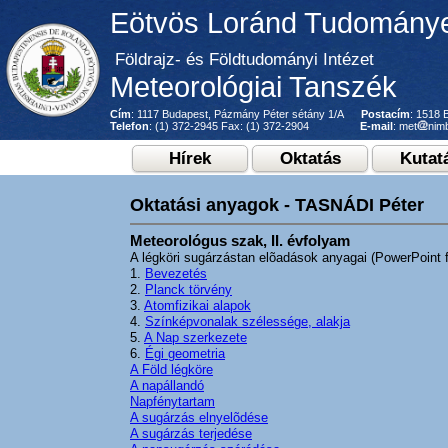
Eötvös Loránd Tudomány
Földrajz- és Földtudományi Intézet
Meteorológiai Tanszék
Cím
: 1117 Budapest, Pázmány Péter sétány 1/A
Postacím
: 1518 
Telefon
: (1) 372-2945 Fax: (1) 372-2904
E-mail
: met
nimb
Hírek
Oktatás
Kutat
Oktatási anyagok - TASNÁDI Péter
Meteorológus szak, II. évfolyam
A légköri sugárzástan elõadások anyagai (PowerPoint f
1.
Bevezetés
2.
Planck törvény
3.
Atomfizikai alapok
4.
Színképvonalak szélessége, alakja
5.
A Nap szerkezete
6.
Égi geometria
A Föld légköre
A napállandó
Napfénytartam
A sugárzás elnyelõdése
A sugárzás terjedése