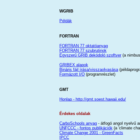
WGRIB
Példák
FORTRAN
FORTRAN 77 oktatóanyag
FORTRAN 77 szubrutinok
Egyszerű GRIB dekódoló szoftver
(a nimbus
GRIBEX alapok
Bináris fájl írása/visszaolvasása
(példaprog
Formázott I/O
(programrészlet)
GMT
Honlap - http://gmt.soest.hawaii.edu/
Érdekes oldalak
CarboSchools anyag
- átfogó angol nyelvű a
UNFCCC - fontos publikációk
(a 'climate cha
Climate Change 2001 - GreenFacts
IPCC