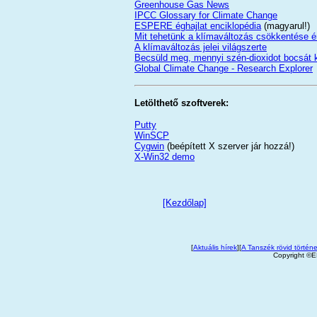
Greenhouse Gas News
IPCC Glossary for Climate Change
ESPERE éghajlat enciklopédia
(magyarul!)
Mit tehetünk a klímaváltozás csökkentése 
A klímaváltozás jelei világszerte
Becsüld meg, mennyi szén-dioxidot bocsát k
Global Climate Change - Research Explorer
Letölthető szoftverek:
Putty
WinSCP
Cygwin
(beépített X szerver jár hozzá!)
X-Win32 demo
[Kezdőlap]
[
Aktuális hírek
][
A Tanszék rövid történ
Copyright ©E