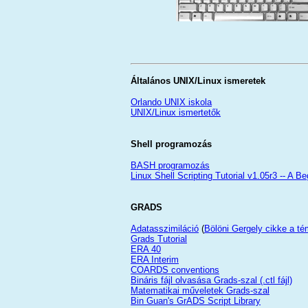
Általános UNIX/Linux ismeretek
Orlando UNIX iskola
UNIX/Linux ismertetők
Shell programozás
BASH programozás
Linux Shell Scripting Tutorial v1.05r3 -- A B
GRADS
Adatasszimiláció
(
Bölöni Gergely cikke a t
Grads Tutorial
ERA 40
ERA Interim
COARDS conventions
Bináris fájl olvasása Grads-szal (.ctl fájl)
Matematikai műveletek Grads-szal
Bin Guan's GrADS Script Library