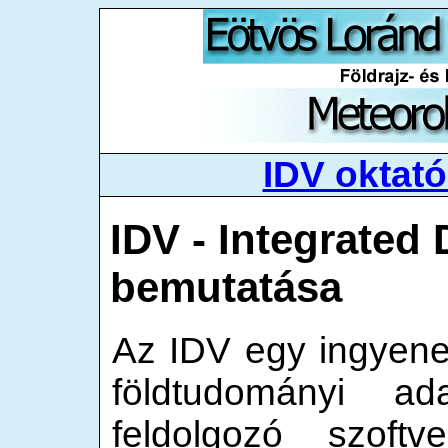
IDV oktat
IDV - Integrated 
bemutatása
Az IDV egy ingyene
földtudományi ad
feldolgozó szoft