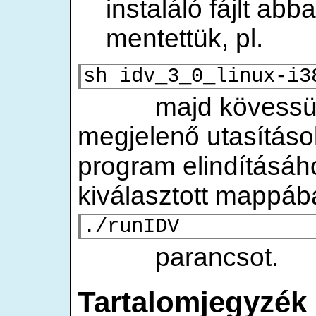
instaláló fájlt a
mentettük, pl.
sh idv_3_0_linux-i3
majd kövessük a
megjelenő utasítások
program elindítá
kiválasztott mappáb
./runIDV
parancsot.
Tartalomjegyzék