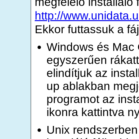
megfelelő installáló fá
http://www.unidata.u
Ekkor futtassuk a fájl
Windows és Mac 
egyszerűen rákatti
elindítjuk az inst
up ablakban megje
programot az insta
ikonra kattintva n
Unix rendszerben 